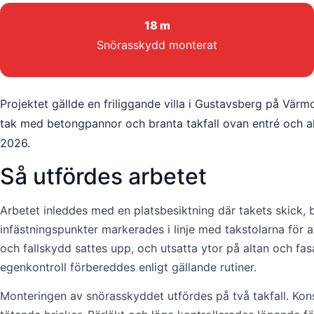
18 m
Snörasskydd monterat
Projektet gällde en friliggande villa i Gustavsberg på Vär
tak med betongpannor och branta takfall ovan entré och al
2026.
Så utfördes arbetet
Arbetet inleddes med en platsbesiktning där takets skick,
infästningspunkter markerades i linje med takstolarna för a
och fallskydd sattes upp, och utsatta ytor på altan och 
egenkontroll förbereddes enligt gällande rutiner.
Monteringen av snörasskyddet utfördes på två takfall. Ko