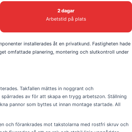
2 dagar
Arbetstid på plats
mponenter installerades åt en privatkund. Fastigheten hade
et omfattade planering, montering och slutkontroll under
terades. Takfallen mättes in noggrant och
n spärrades av för att skapa en trygg arbetszon. Ställning
ckna pannor som byttes ut innan montage startade. All
en och förankrades mot takstolarna med rostfri skruv och