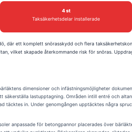
4 st
Taksäkerhetsdelar installerade
mdö, där ett komplett snörasskydd och flera taksäkerhetsko
tan, vilket skapade återkommande risk för snöras. Uppdrag
 bärläktens dimensioner och infästningsmöjligheter dokumen
tt säkerställa lastupptagning. Områden intill entré och alta
fasad täcktes in. Under genomgången upptäcktes några spru
nsoler anpassade för betongpannor placerades över bärläkt